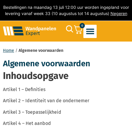
Bestellingen na maandag 13 juli 12:00 uur worden ingepland voor
levering vanaf week 33 (10 augustus tot 14 augustus)
Negeren
0
Akoestische Wandpanelen
PVC Wandpanelen
Marmer wandpanelen
Natuursteen wandpanelen
PVC Wandtegels
Zelfklevende Mozaïek Tegels
Home
/
Algemene voorwaarden
Algemene voorwaarden
Inhoudsopgave
Artikel 1 – Definities
Artikel 2 – Identiteit van de ondernemer
Artikel 3 – Toepasselijkheid
Artikel 4 – Het aanbod