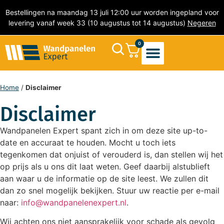
Bestellingen na maandag 13 juli 12:00 uur worden ingepland voor
levering vanaf week 33 (10 augustus tot 14 augustus)
Negeren
0
Akoestische Wandpanelen
PVC Wandpanelen
Marmer wandpanelen
Natuursteen wandpanelen
PVC Wandtegels
Zelfklevende Mozaïek Tegels
Home
/
Disclaimer
Disclaimer
Wandpanelen Expert spant zich in om deze site up-to-
date en accuraat te houden. Mocht u toch iets
tegenkomen dat onjuist of verouderd is, dan stellen wij het
op prijs als u ons dit laat weten. Geef daarbij alstublieft
aan waar u de informatie op de site leest. We zullen dit
dan zo snel mogelijk bekijken. Stuur uw reactie per e-mail
naar:
info@wandpanelenexpert.nl
.
Wij achten ons niet aansprakelijk voor schade als gevolg