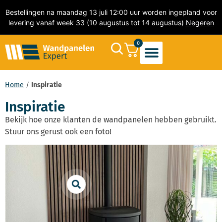
Bestellingen na maandag 13 juli 12:00 uur worden ingepland voor
levering vanaf week 33 (10 augustus tot 14 augustus)
Negeren
0
Akoestische Wandpanelen
PVC Wandpanelen
Marmer wandpanelen
Natuursteen wandpanelen
PVC Wandtegels
Zelfklevende Mozaïek Tegels
Home
/
Inspiratie
Inspiratie
Bekijk hoe onze klanten de wandpanelen hebben gebruikt.
Stuur ons gerust ook een foto!