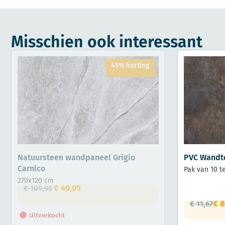
Misschien ook interessant
45% korting
Natuursteen wandpaneel Grigio
PVC Wandt
Carnico
Pak van 10 t
270x120 cm
€
49,95
€
109,95
€
8
€
11,67
Uitverkocht