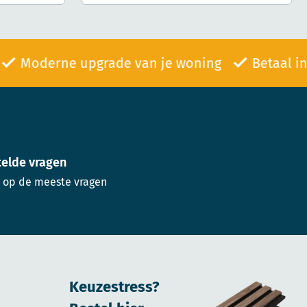
95
Moderne upgrade van je woning
Betaa
telde vragen
 op de meeste vragen
Keuzestress?