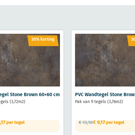
30% korting
3
egel Stone Brown 60×60 cm
PVC Wandtegel Stone Brow
egels (3,72m2)
Pak van 9 tegels (3,76m2)
,17
€
9,17
per tegel
€
13,10
per tegel