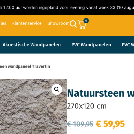
li 12:00 uur worden ingepland voor levering vanaf week 33 (10 augu
0
les
klantenservice
Showroom
Akoestische Wandpanelen
PVC Wandpanelen
PVC 
een wandpaneel Travertin
Natuursteen w
270x120 cm
€
59,95
€
109,95