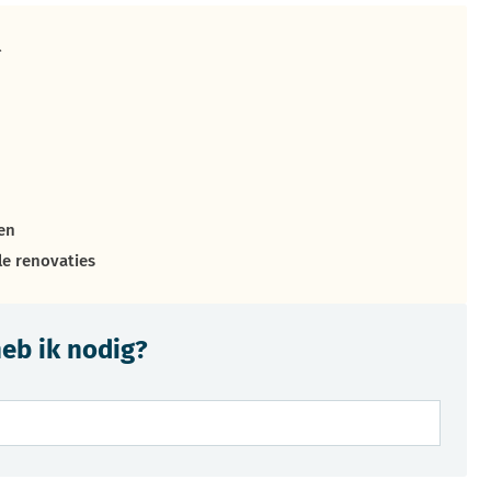
l
en
le renovaties
eb ik nodig?