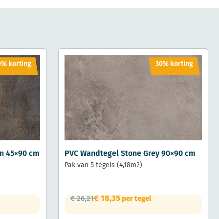
0% korting
30% korting
n 45×90 cm
PVC Wandtegel Stone Grey 90×90 cm
Pak van 5 tegels (4,18m2)
€
18,35
€
26,21
per tegel