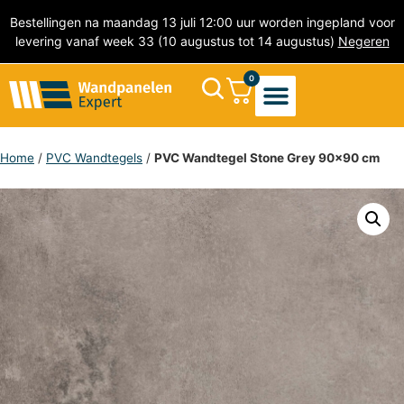
Bestellingen na maandag 13 juli 12:00 uur worden ingepland voor
levering vanaf week 33 (10 augustus tot 14 augustus)
Negeren
0
Akoestische Wandpanelen
PVC Wandpanelen
Marmer wandpanelen
Natuursteen wandpanelen
PVC Wandtegels
Zelfklevende Mozaïek Tegels
Home
/
PVC Wandtegels
/
PVC Wandtegel Stone Grey 90×90 cm