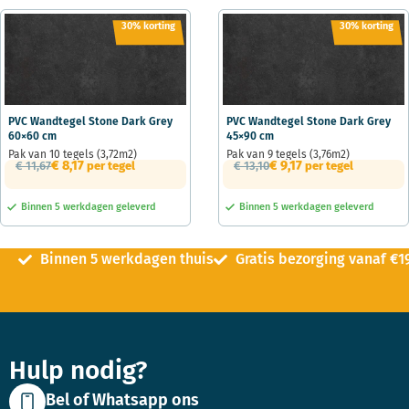
30% korting
30% korting
PVC Wandtegel Stone Dark Grey
PVC Wandtegel Stone Dark Grey
60×60 cm
45×90 cm
Pak van 10 tegels (3,72m2)
Pak van 9 tegels (3,76m2)
€
8,17
€
9,17
€
11,67
per tegel
€
13,10
per tegel
Binnen 5 werkdagen geleverd
Binnen 5 werkdagen geleverd
Binnen 5 werkdagen thuis
Gratis bezorging vanaf €1
Hulp nodig?
Bel of Whatsapp ons