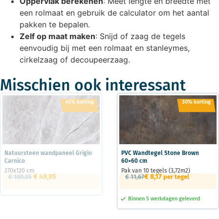
Oppervlak berekenen
: Meet lengte en breedte met
een rolmaat en gebruik de calculator om het aantal
pakken te bepalen.
Zelf op maat maken
: Snijd of zaag de tegels
eenvoudig bij met een rolmaat en stanleymes,
cirkelzaag of decoupeerzaag.
Misschien ook interessant
45% korting
30% korting
Natuursteen wandpaneel Grigio
PVC Wandtegel Stone Brown
Carnico
60×60 cm
270x120 cm
Pak van 10 tegels (3,72m2)
€
49,95
€
8,17
€
109,95
€
11,67
per tegel
Binnen 5 werkdagen geleverd