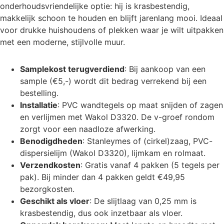
onderhoudsvriendelijke optie: hij is krasbestendig,
makkelijk schoon te houden en blijft jarenlang mooi. Ideaal
voor drukke huishoudens of plekken waar je wilt uitpakken
met een moderne, stijlvolle muur.
Samplekost terugverdiend
: Bij aankoop van een
sample (€5,-) wordt dit bedrag verrekend bij een
bestelling.
Installatie
: PVC wandtegels op maat snijden of zagen
en verlijmen met Wakol D3320. De v-groef rondom
zorgt voor een naadloze afwerking.
Benodigdheden
: Stanleymes of (cirkel)zaag, PVC-
dispersielijm (Wakol D3320), lijmkam en rolmaat.
Verzendkosten
: Gratis vanaf 4 pakken (5 tegels per
pak). Bij minder dan 4 pakken geldt €49,95
bezorgkosten.
Geschikt als vloer
: De slijtlaag van 0,25 mm is
krasbestendig, dus ook inzetbaar als vloer.