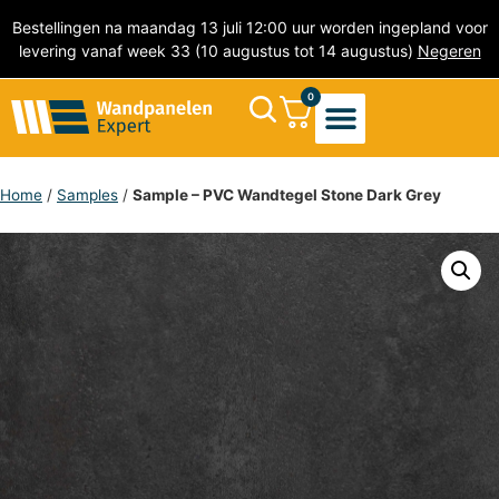
Bestellingen na maandag 13 juli 12:00 uur worden ingepland voor
levering vanaf week 33 (10 augustus tot 14 augustus)
Negeren
0
Akoestische Wandpanelen
PVC Wandpanelen
Marmer wandpanelen
Natuursteen wandpanelen
PVC Wandtegels
Zelfklevende Mozaïek Tegels
Home
/
Samples
/
Sample – PVC Wandtegel Stone Dark Grey