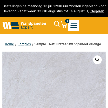
Bestellingen na maandag 13 juli 12:00 uur worden ingepland voor
levering vanaf week 33 (10 augustus tot 14 augustus)
Negeren
0
Akoestische Wandpanelen
PVC Wandpanelen
Marmer wandpanelen
Natuursteen wandpanelen
PVC Wandtegels
Zelfklevende Mozaïek Tegels
Home
/
Samples
/
Sample – Natuursteen wandpaneel Valongo